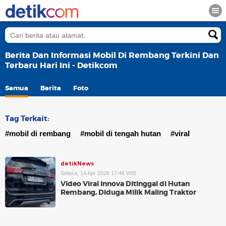
Berita Dan Informasi Mobil Di Rembang Terkini Dan
Terbaru Hari Ini - Detikcom
Semua
Berita
Foto
Tag Terkait:
#mobil di rembang
#mobil di tengah hutan
#viral
detikNews
Selasa, 14 Apr 2026 17:46 WIB
Video Viral Innova Ditinggal di Hutan
Rembang, Diduga Milik Maling Traktor