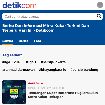
Berita Dan Informasi Mitra Kukar Terkini Dan
Terbaru Hari Ini - Detikcom
Semua
Berita
Foto
Tag Terkait:
#liga 1 2018
#liga 1
#persija jakarta
#rahmad darmawan
#bhayangkara fc
#persib bandung
detikJabar
Minggu, 14 Apr 2024 13:30 WIB
Tendangan Super Robertino Pugliara Bikin
Mitra Kukar Terkapar