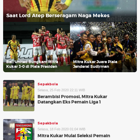
Saat Lord Atep Berseragam Naga Mekes
Bali United Bungkam Mitra
Mitra Kukar Juara Piala
Kukar 3-0 di Piala Presiden
Jenderal Sudirman
Sepakbola
Selasa, 25 Feb 2020 22:11 WIB
Berambisi Promosi, Mitra Kukar
Datangkan Eks Pemain Liga 1
Sepakbola
Selasa, 18 Feb 2020 01:04 WIB
Mitra Kukar Mulai Seleksi Pemain