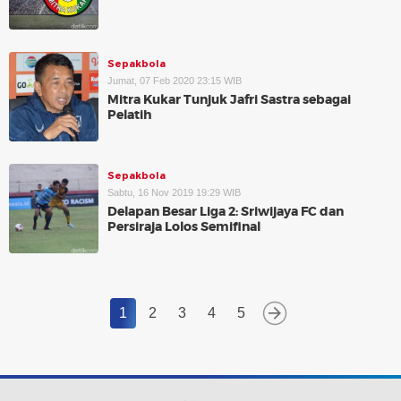
Sepakbola
Jumat, 07 Feb 2020 23:15 WIB
Mitra Kukar Tunjuk Jafri Sastra sebagai
Pelatih
Sepakbola
Sabtu, 16 Nov 2019 19:29 WIB
Delapan Besar Liga 2: Sriwijaya FC dan
Persiraja Lolos Semifinal
1
2
3
4
5