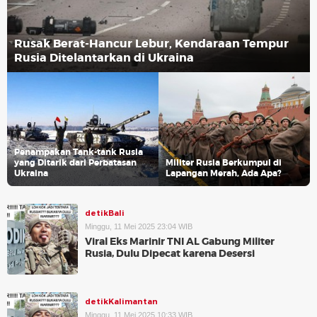
Rusak Berat-Hancur Lebur, Kendaraan Tempur
Rusia Ditelantarkan di Ukraina
Penampakan Tank-tank Rusia
yang Ditarik dari Perbatasan
Militer Rusia Berkumpul di
Ukraina
Lapangan Merah, Ada Apa?
detikBali
Minggu, 11 Mei 2025 23:04 WIB
Viral Eks Marinir TNI AL Gabung Militer
Rusia, Dulu Dipecat karena Desersi
detikKalimantan
Minggu, 11 Mei 2025 10:33 WIB