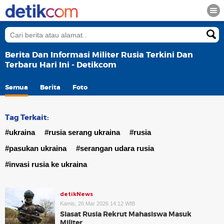
Berita Dan Informasi Militer Rusia Terkini Dan
Terbaru Hari Ini - Detikcom
Semua
Berita
Foto
Tag Terkait:
#ukraina
#rusia serang ukraina
#rusia
#pasukan ukraina
#serangan udara rusia
#invasi rusia ke ukraina
detikNews
Kamis, 26 Mar 2026 14:12 WIB
Siasat Rusia Rekrut Mahasiswa Masuk
Militer