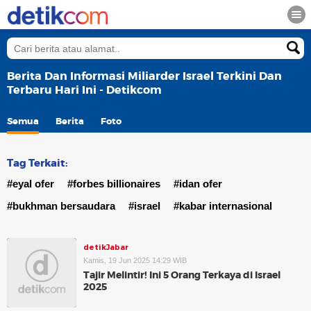
Berita Dan Informasi Miliarder Israel Terkini Dan
Terbaru Hari Ini - Detikcom
Semua
Berita
Foto
Tag Terkait:
#eyal ofer
#forbes billionaires
#idan ofer
#bukhman bersaudara
#israel
#kabar internasional
detikJabar
Kamis, 19 Jun 2025 14:29 WIB
Tajir Melintir! Ini 5 Orang Terkaya di Israel
2025