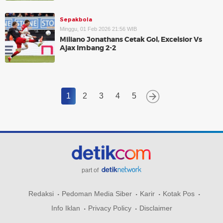
Sepakbola
Minggu, 01 Feb 2026 21:56 WIB
Miliano Jonathans Cetak Gol, Excelsior Vs
Ajax Imbang 2-2
1
2
3
4
5
part of
Redaksi
Pedoman Media Siber
Karir
Kotak Pos
Info Iklan
Privacy Policy
Disclaimer