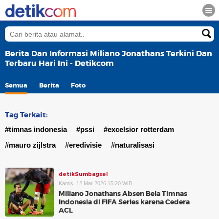
Berita Dan Informasi Miliano Jonathans Terkini Dan
Terbaru Hari Ini - Detikcom
Semua
Berita
Foto
Tag Terkait:
#timnas indonesia
#pssi
#excelsior rotterdam
#mauro zijlstra
#eredivisie
#naturalisasi
detikSumbagsel
Kamis, 12 Mar 2026 15:20 WIB
Miliano Jonathans Absen Bela Timnas
Indonesia di FIFA Series karena Cedera
ACL