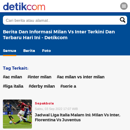
Berita Dan Informasi Milan Vs Inter Terkini Dan
Terbaru Hari Ini - Detikcom
Semua
Berita
Foto
Tag Terkait:
#ac milan
#inter milan
#ac milan vs inter milan
#liga italia
#derby milan
#serie a
Sepakbola
Sabtu, 03 Sep 2022 17:07 WIB
Jadwal Liga Italia Malam Ini: Milan Vs Inter,
Fiorentina Vs Juventus