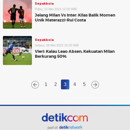
Sepakbola
Rabu, 10 Mei 2023 12:20 WIB
Jelang Milan Vs Inter: Kilas Balik Momen
Unik Materazzi-Rui Costa
Sepakbola
Selasa, 09 Mei 2023 19:20 WIB
Vieri: Kalau Leao Absen, Kekuatan Milan
Berkurang 50%
1
2
3
4
5
part of