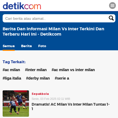
Berita Dan Informasi Milan Vs Inter Terkini Dan
Terbaru Hari Ini - Detikcom
Semua
Berita
Foto
Tag Terkait:
#ac milan
#inter milan
#ac milan vs inter milan
#liga italia
#derby milan
#serie a
Sepakbola
Senin, 03 Feb 2025 02:11 WIB
Dramatis! AC Milan Vs Inter Milan Tuntas 1-
1