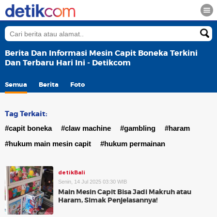
Berita Dan Informasi Mesin Capit Boneka Terkini
Dan Terbaru Hari Ini - Detikcom
Semua
Berita
Foto
Tag Terkait:
#capit boneka
#claw machine
#gambling
#haram
#hukum main mesin capit
#hukum permainan
detikBali
Senin, 14 Jul 2025 03:30 WIB
Main Mesin Capit Bisa Jadi Makruh atau
Haram, Simak Penjelasannya!