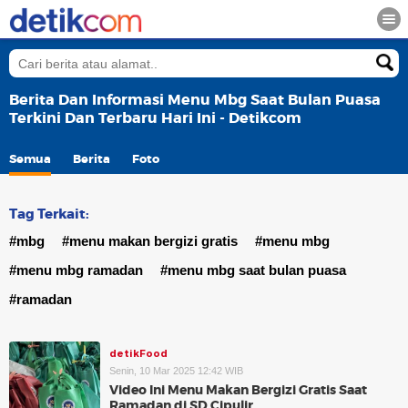
Berita Dan Informasi Menu Mbg Saat Bulan Puasa
Terkini Dan Terbaru Hari Ini - Detikcom
Semua
Berita
Foto
Tag Terkait:
#mbg
#menu makan bergizi gratis
#menu mbg
#menu mbg ramadan
#menu mbg saat bulan puasa
#ramadan
detikFood
Senin, 10 Mar 2025 12:42 WIB
Video Ini Menu Makan Bergizi Gratis Saat
Ramadan di SD Cipulir