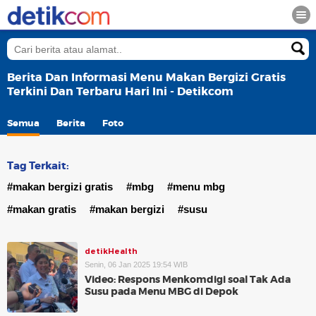
Berita Dan Informasi Menu Makan Bergizi Gratis
Terkini Dan Terbaru Hari Ini - Detikcom
Semua
Berita
Foto
Tag Terkait:
#makan bergizi gratis
#mbg
#menu mbg
#makan gratis
#makan bergizi
#susu
detikHealth
Senin, 06 Jan 2025 19:54 WIB
Video: Respons Menkomdigi soal Tak Ada
Susu pada Menu MBG di Depok