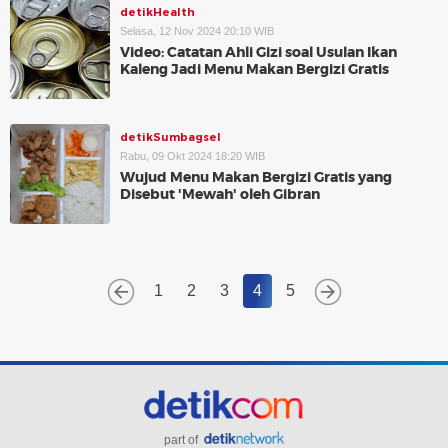
detikHealth
Selasa, 12 Nov 2024 20:10 WIB
Video: Catatan Ahli Gizi soal Usulan Ikan
Kaleng Jadi Menu Makan Bergizi Gratis
detikSumbagsel
Rabu, 09 Okt 2024 18:20 WIB
Wujud Menu Makan Bergizi Gratis yang
Disebut 'Mewah' oleh Gibran
1
2
3
4
5
part of