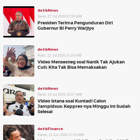
detikNews
Senin, 27 Jul 2026 07:55 WIB
Presiden Terima Pengunduran Diri
Gubernur BI Perry Warjiyo
detikNews
Rabu, 22 Jul 2026 14:16 WIB
Video Mensesneg soal Nanik Tak Ajukan
Cuti: Kita Tak Bisa Memaksakan
detikNews
Senin, 20 Jul 2026 13:57 WIB
Video Istana soal Kuntadi Calon
Jampidsus: Keppres-nya Minggu Ini Sudah
Selesai
detikFinance
Kamis, 11 Jun 2026 17:25 WIB