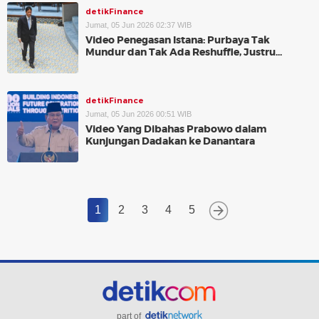
detikFinance
Jumat, 05 Jun 2026 02:37 WIB
Video Penegasan Istana: Purbaya Tak
Mundur dan Tak Ada Reshuffle, Justru...
detikFinance
Jumat, 05 Jun 2026 00:51 WIB
Video Yang Dibahas Prabowo dalam
Kunjungan Dadakan ke Danantara
1
2
3
4
5
part of