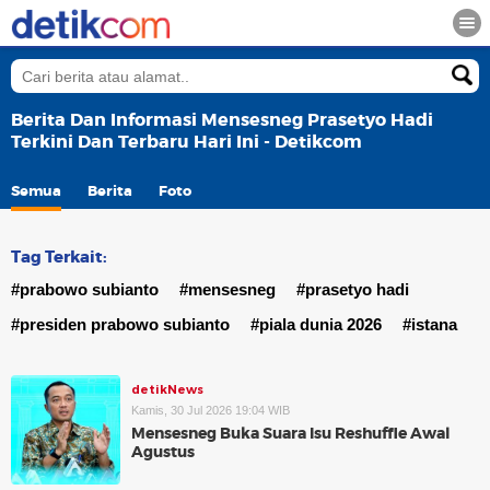
Berita Dan Informasi Mensesneg Prasetyo Hadi
Terkini Dan Terbaru Hari Ini - Detikcom
Semua
Berita
Foto
Tag Terkait:
#prabowo subianto
#mensesneg
#prasetyo hadi
#presiden prabowo subianto
#piala dunia 2026
#istana
detikNews
Kamis, 30 Jul 2026 19:04 WIB
Mensesneg Buka Suara Isu Reshuffle Awal
Agustus