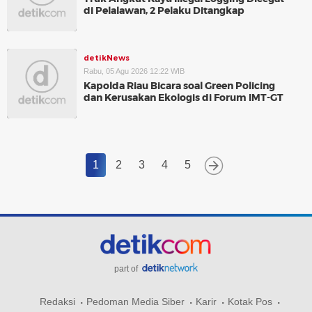
di Pelalawan, 2 Pelaku Ditangkap
detikNews
Rabu, 05 Agu 2026 12:22 WIB
Kapolda Riau Bicara soal Green Policing
dan Kerusakan Ekologis di Forum IMT-GT
1
2
3
4
5
part of
Redaksi
Pedoman Media Siber
Karir
Kotak Pos