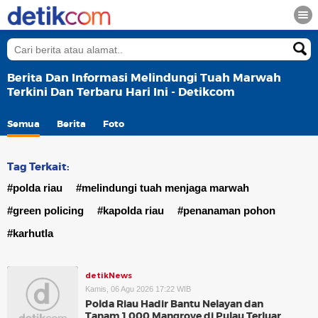
Berita Dan Informasi Melindungi Tuah Marwah
Terkini Dan Terbaru Hari Ini - Detikcom
Semua
Berita
Foto
Tag Terkait:
#polda riau
#melindungi tuah menjaga marwah
#green policing
#kapolda riau
#penanaman pohon
#karhutla
detikNews
Kamis, 06 Agu 2026 17:22 WIB
Polda Riau Hadir Bantu Nelayan dan
Tanam 1.000 Mangrove di Pulau Terluar