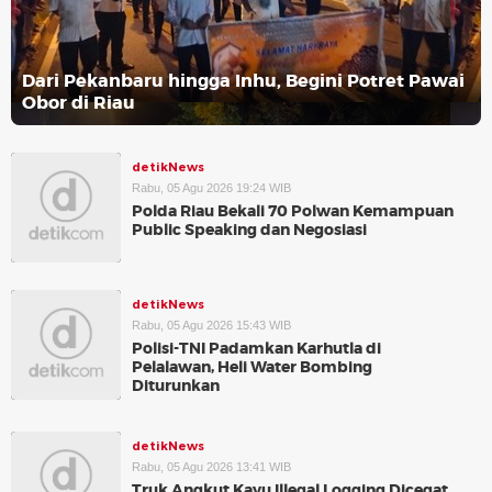
Dari Pekanbaru hingga Inhu, Begini Potret Pawai
Obor di Riau
detikNews
Rabu, 05 Agu 2026 19:24 WIB
Polda Riau Bekali 70 Polwan Kemampuan
Public Speaking dan Negosiasi
detikNews
Rabu, 05 Agu 2026 15:43 WIB
Polisi-TNI Padamkan Karhutla di
Pelalawan, Heli Water Bombing
Diturunkan
detikNews
Rabu, 05 Agu 2026 13:41 WIB
Truk Angkut Kayu Illegal Logging Dicegat