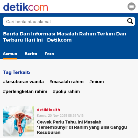
Berita Dan Informasi Masalah Rahim Terkini Dan
Terbaru Hari Ini - Detikcom
Semua
Berita
Foto
Tag Terkait:
#kesuburan wanita
#masalah rahim
#miom
#perlengketan rahim
#polip rahim
detikHealth
Kamis, 20 Nov 2025 08:38 WIB
Cewek Perlu Tahu, Ini Masalah
'Tersembunyi' di Rahim yang Bisa Ganggu
Kesuburan