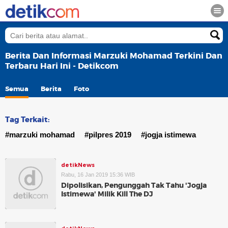
Berita Dan Informasi Marzuki Mohamad Terkini Dan
Terbaru Hari Ini - Detikcom
Semua
Berita
Foto
Tag Terkait:
#marzuki mohamad
#pilpres 2019
#jogja istimewa
detikNews
Rabu, 16 Jan 2019 15:36 WIB
Dipolisikan, Pengunggah Tak Tahu 'Jogja
Istimewa' Milik Kill The DJ