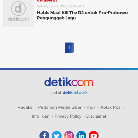
detikNews
Selasa, 15 Jan 2019 22:35 WIB
Habis Maaf Kill The DJ untuk Pro-Prabowo
Pengunggah Lagu
1
part of
Redaksi
Pedoman Media Siber
Karir
Kotak Pos
Info Iklan
Privacy Policy
Disclaimer