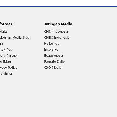
formasi
Jaringan Media
daksi
CNN Indonesia
doman Media Siber
CNBC Indonesia
rir
Haibunda
tak Pos
Insertlive
dia Partner
Beautynesia
fo Iklan
Female Daily
ivacy Policy
CXO Media
sclaimer