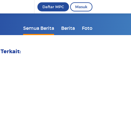
Daftar MPC
Masuk
Semua Berita
Berita
Foto
Terkait: