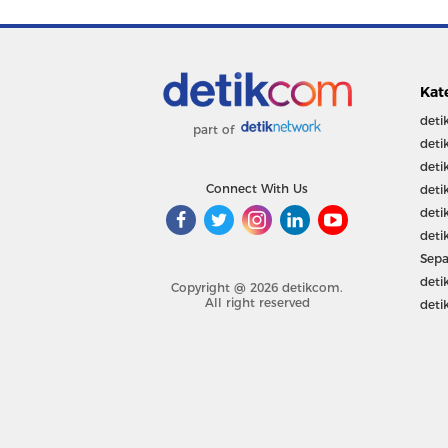
Kat
deti
part of
deti
deti
Connect With Us
deti
deti
deti
Sepa
deti
Copyright @ 2026 detikcom.
All right reserved
deti