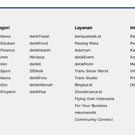
egori
Layanan
In
kNews
detikTravel
berbuatbaik.id
Re
kEdukasi
detikFood
Pasang Mata
Pe
kFinance
detikHealth
Adsmart
Ka
kInet
Wolipop
detikEvent
Ko
kHot
detikX
detikPoint
Me
kSport
20Detik
Trans Snow World
In
kbola
detikFoto
Trans Studio
Pr
kOto
detikHikmah
Bingkai.id
Di
kProperti
detikPop
Ziswafctarsa.id
Flying Over Indonesia
For Your Business
rekomendit
Community Connect