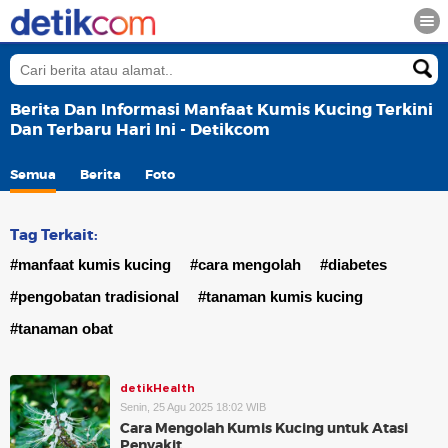
Berita Dan Informasi Manfaat Kumis Kucing Terkini
Dan Terbaru Hari Ini - Detikcom
Semua
Berita
Foto
Tag Terkait:
#manfaat kumis kucing
#cara mengolah
#diabetes
#pengobatan tradisional
#tanaman kumis kucing
#tanaman obat
detikHealth
Senin, 25 Agu 2025 18:02 WIB
Cara Mengolah Kumis Kucing untuk Atasi
Penyakit