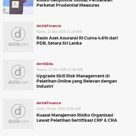
Risiko Geopolitik Global, Perbankan
Perketat Prudential Measures
detikFinance
Kamis, 12 Mar 2026 21:16 WIB
Rasio Aset Asuransi RI Cuma 4,6% dari
PDB, Setara Sri Lanka
detikEdu
Selasa, 10 Mar 2026 21:00 WIB
Upgrade Skill Risk Management di
Pelatihan Online yang Relevan dengan
Industri
detikFinance
Senin, 09 Mar 2026 23:50 WIB
Kuasai Manajemen Risiko Organisasi
Lewat Pelatihan Sertifikasi CRP & CRA