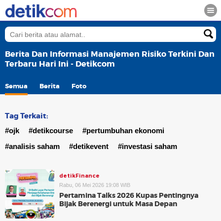
Berita Dan Informasi Manajemen Risiko Terkini Dan
Terbaru Hari Ini - Detikcom
Semua
Berita
Foto
Tag Terkait:
#ojk
#detikcourse
#pertumbuhan ekonomi
#analisis saham
#detikevent
#investasi saham
detikFinance
Rabu, 06 Mei 2026 19:08 WIB
Pertamina Talks 2026 Kupas Pentingnya
Bijak Berenergi untuk Masa Depan