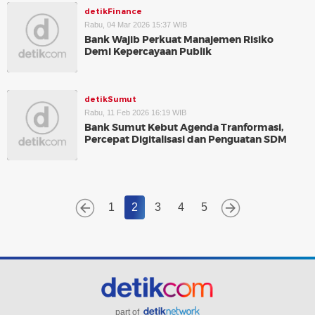
detikFinance
Rabu, 04 Mar 2026 15:37 WIB
Bank Wajib Perkuat Manajemen Risiko
Demi Kepercayaan Publik
detikSumut
Rabu, 11 Feb 2026 16:19 WIB
Bank Sumut Kebut Agenda Tranformasi,
Percepat Digitalisasi dan Penguatan SDM
1
2
3
4
5
part of