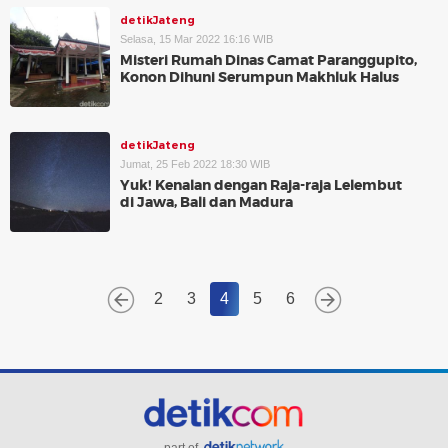
detikJateng
Selasa, 15 Mar 2022 16:16 WIB
Misteri Rumah Dinas Camat Paranggupito,
Konon Dihuni Serumpun Makhluk Halus
detikJateng
Jumat, 25 Feb 2022 18:30 WIB
Yuk! Kenalan dengan Raja-raja Lelembut
di Jawa, Bali dan Madura
2
3
4
5
6
part of