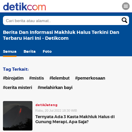
Berita Dan Informasi Makhluk Halus Terkini Dan
Terbaru Hari Ini - Detikcom
Semua
Berita
Foto
Tag Terkait:
#birojatim
#mistis
#lelembut
#pemerkosaan
#cerita misteri
#melahirkan bayi
detikJateng
Rabu, 20 Jul 2022 18:30 WIB
Ternyata Ada 3 Kasta Makhluk Halus di
Gunung Merapi, Apa Saja?