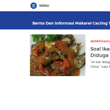
MENU
Berita Dan Informasi Makarel Caciing T
detikFinanc
Soal Ik
Diduga 
"ini kan didu
China," kata 