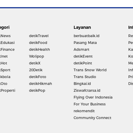
egori
Layanan
In
kNews
detikTravel
berbuatbaik.id
Re
kEdukasi
detikFood
Pasang Mata
Pe
kFinance
detikHealth
Adsmart
Ka
kInet
Wolipop
detikEvent
Ko
kHot
detikX
detikPoint
Me
kSport
20Detik
Trans Snow World
In
kbola
detikFoto
Trans Studio
Pr
kOto
detikHikmah
Bingkai.id
Di
kProperti
detikPop
Ziswafctarsa.id
Flying Over Indonesia
For Your Business
rekomendit
Community Connect