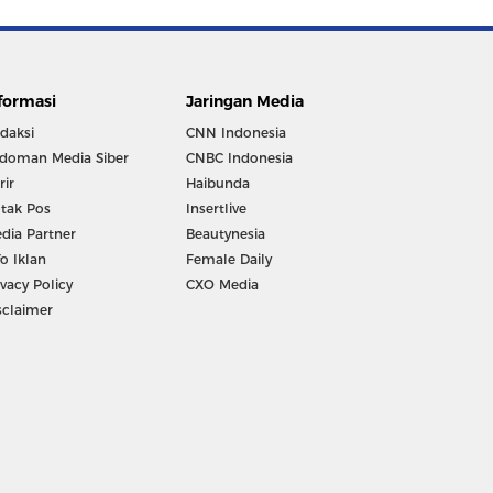
formasi
Jaringan Media
daksi
CNN Indonesia
doman Media Siber
CNBC Indonesia
rir
Haibunda
tak Pos
Insertlive
dia Partner
Beautynesia
fo Iklan
Female Daily
ivacy Policy
CXO Media
sclaimer