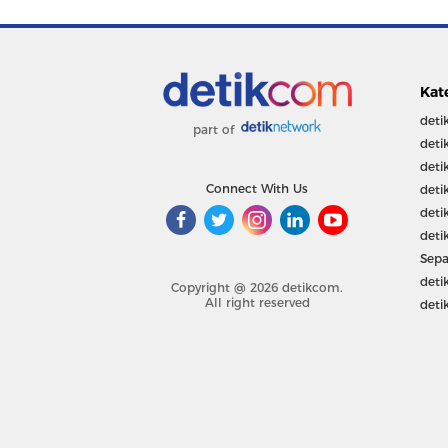
Kat
deti
part of
deti
deti
Connect With Us
deti
deti
deti
Sepa
deti
Copyright @ 2026 detikcom.
All right reserved
deti