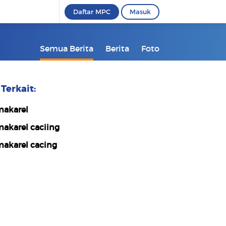
Daftar MPC
Masuk
Semua Berita
Berita
Foto
Terkait:
akarel
akarel caciing
akarel cacing