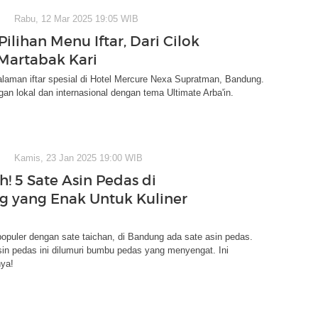
Rabu, 12 Mar 2025 19:05 WIB
ilihan Menu Iftar, Dari Cilok
Martabak Kari
laman iftar spesial di Hotel Mercure Nexa Supratman, Bandung.
gan lokal dan internasional dengan tema Ultimate Arba'in.
Kamis, 23 Jan 2025 19:00 WIB
! 5 Sate Asin Pedas di
 yang Enak Untuk Kuliner
populer dengan sate taichan, di Bandung ada sate asin pedas.
sin pedas ini dilumuri bumbu pedas yang menyengat. Ini
ya!