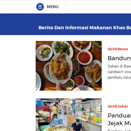
MENU
Berita Dan Informasi Makanan Khas Ba
detikNews
Bandun
Sehari di Ban
sandwich vira
pemburu rasa
detikJabar
Panduan
Jejak M