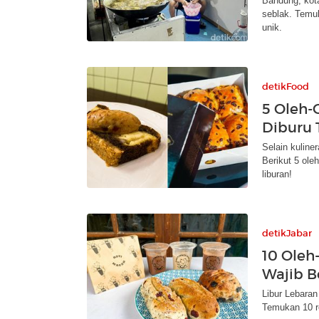
Bandung, kota
seblak. Temu
unik.
detikFood
5 Oleh-
Diburu T
Selain kuline
Berikut 5 ole
liburan!
detikJabar
10 Oleh
Wajib B
Libur Lebaran
Temukan 10 re