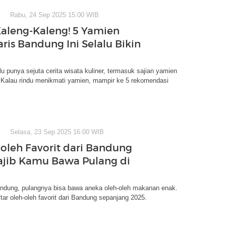
Rabu, 24 Sep 2025 15:00 WIB
aleng-Kaleng! 5 Yamien
ris Bandung Ini Selalu Bikin
u punya sejuta cerita wisata kuliner, termasuk sajian yamien
. Kalau rindu menikmati yamien, mampir ke 5 rekomendasi
Selasa, 23 Sep 2025 16:00 WIB
-oleh Favorit dari Bandung
jib Kamu Bawa Pulang di
andung, pulangnya bisa bawa aneka oleh-oleh makanan enak.
ftar oleh-oleh favorit dari Bandung sepanjang 2025.