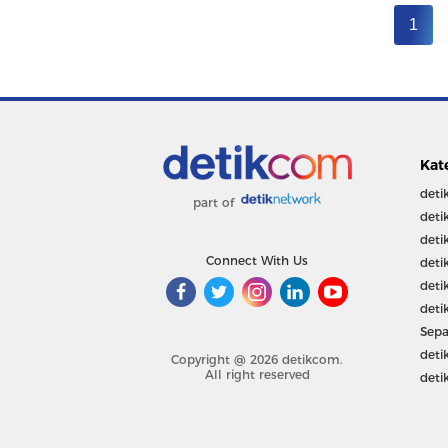
1
Kat
deti
part of
deti
deti
Connect With Us
deti
deti
deti
Sepa
deti
Copyright @ 2026 detikcom.
All right reserved
deti