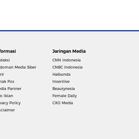
formasi
Jaringan Media
daksi
CNN Indonesia
doman Media Siber
CNBC Indonesia
rir
Haibunda
tak Pos
Insertlive
dia Partner
Beautynesia
fo Iklan
Female Daily
ivacy Policy
CXO Media
sclaimer