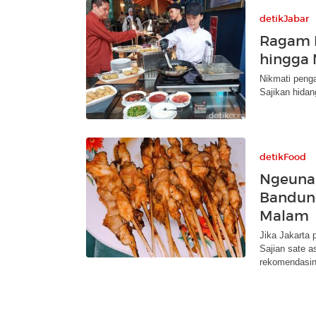
detikJabar
Ragam P
hingga 
Nikmati penga
Sajikan hidan
detikFood
Ngeunah
Bandung
Malam
Jika Jakarta 
Sajian sate a
rekomendasin