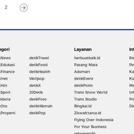
2
egori
Layanan
In
kNews
detikTravel
berbuatbaik.id
Re
kEdukasi
detikFood
Pasang Mata
Pe
kFinance
detikHealth
Adsmart
Ka
kInet
Wolipop
detikEvent
Ko
kHot
detikX
detikPoint
Me
kSport
20Detik
Trans Snow World
In
kbola
detikFoto
Trans Studio
Pr
kOto
detikHikmah
Bingkai.id
Di
kProperti
detikPop
Ziswafctarsa.id
Flying Over Indonesia
For Your Business
rekomendit