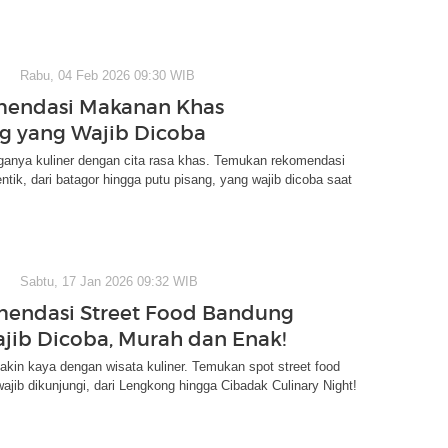
Rabu, 04 Feb 2026 09:30 WIB
mendasi Makanan Khas
g yang Wajib Dicoba
ganya kuliner dengan cita rasa khas. Temukan rekomendasi
tik, dari batagor hingga putu pisang, yang wajib dicoba saat
Sabtu, 17 Jan 2026 09:32 WIB
endasi Street Food Bandung
jib Dicoba, Murah dan Enak!
kin kaya dengan wisata kuliner. Temukan spot street food
wajib dikunjungi, dari Lengkong hingga Cibadak Culinary Night!