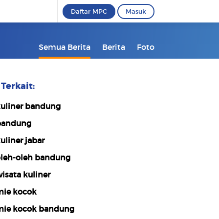
Daftar MPC
Masuk
Semua Berita
Berita
Foto
Terkait:
uliner bandung
bandung
uliner jabar
leh-oleh bandung
isata kuliner
ie kocok
ie kocok bandung