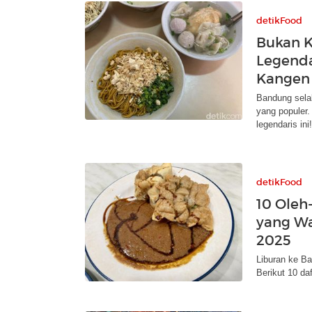
detikFood
Bukan K
Legenda
Kangen
Bandung selal
yang populer
legendaris ini!
detikFood
10 Oleh
yang Wa
2025
Liburan ke B
Berikut 10 da