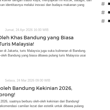
 kuliner dengan tradisi kaya, menyajikan mi kocok, batagor, dan
#a
kan identitasnya melalui inovasi dan budaya makanan yang
#a
#a
Jumat, 24 Apr 2026 16:00 WIB
Oleh Khas Bandung yang Biasa
uris Malaysia!
ran di Jakarta, turis Malaysia juga suka kulineran di Bandung.
h-oleh Bandung yang biasa dibawa pulang turis Malaysia usai
Selasa, 24 Mar 2026 09:00 WIB
-oleh Bandung Kekinian 2026,
orong!
 2026, saatnya berburu oleh-oleh kekinian dari Bandung!
komendasi camilan lezat dan estetik untuk dibawa pulang.