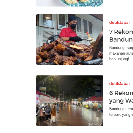
detikJabar
7 Reko
Bandun
Bandung, sur
makanan auten
berkunjung!
detikJabar
6 Rekom
yang Wa
Bandung sema
terbaik yang 