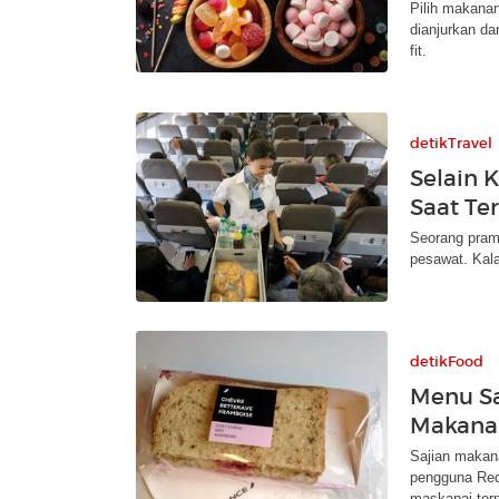
Pilih makana
dianjurkan da
fit.
detikTravel
Selain 
Saat Te
Seorang pram
pesawat. Kala
detikFood
Menu Sa
Makanan
Sajian makana
pengguna Red
maskapai ter