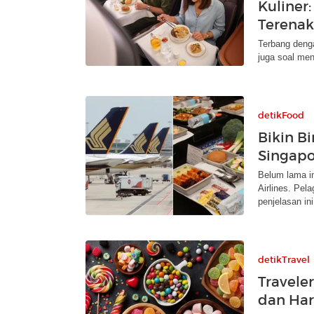
Kuliner
Terenak
Terbang denga
juga soal men
detikFood
Bikin B
Singapo
Belum lama i
Airlines. Pel
penjelasan ini
detikTravel
Travele
dan Har