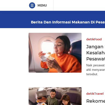
MENU
Berita Dan Informasi Makanan Di Pesaw
detikFood
Jangan
Kesalah
Pesawa
Naik pesawat 
ahli menyara
tersebut.
detikTravel
Rekomen