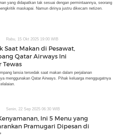
an yang didapatkan tak sesuai dengan permintaannya, seorang
ngkritik maskapai. Namun dirinya justru dikecam netizen.
Rabu, 15 Okt 2025 19:00 WIB
k Saat Makan di Pesawat,
ng Qatar Airways Ini
r Tewas
mpang lansia tersedak saat makan dalam perjalanan
ya menggunakan Qatar Airways. Pihak keluarga menggugatnya
elalaian.
Senin, 22 Sep 2025 06:30 WIB
Kenyamanan, Ini 5 Menu yang
arankan Pramugari Dipesan di
t