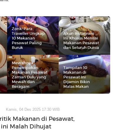
Zonk! Para
Traveller Ungkap
Akun Instagram
10 Makanan
Ini Khusus Menilai
Pesawat Paling
Makanan Pesawat
Buruk
dari Seluruh Dunia
Mewahnya
Penampakan
Tampilan 10
Makanan Pesawat
Makanan di
Zaman Dulu yang
Pesawat Ini
Mewah dan
Dijamin Bikin
Beragam
Malas Makan
Kamis, 04 Des 2025 17:30 WIB
ritik Makanan di Pesawat,
 ini Malah Dihujat