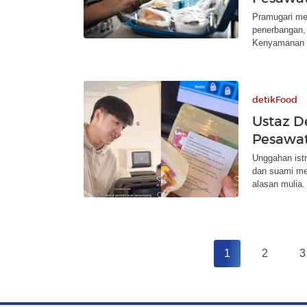
Pramugari me
penerbangan,
Kenyamanan p
detikFood
Ustaz D
Pesawat
Unggahan istr
dan suami me
alasan mulia.
1
2
3