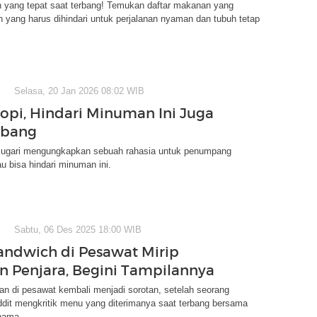
n yang tepat saat terbang! Temukan daftar makanan yang
n yang harus dihindari untuk perjalanan nyaman dan tubuh tetap
Selasa, 20 Jan 2026 08:02 WIB
Kopi, Hindari Minuman Ini Juga
rbang
ugari mengungkapkan sebuah rahasia untuk penumpang
u bisa hindari minuman ini.
Sabtu, 06 Des 2025 18:00 WIB
ndwich di Pesawat Mirip
 Penjara, Begini Tampilannya
n di pesawat kembali menjadi sorotan, setelah seorang
dit mengkritik menu yang diterimanya saat terbang bersama
nama.