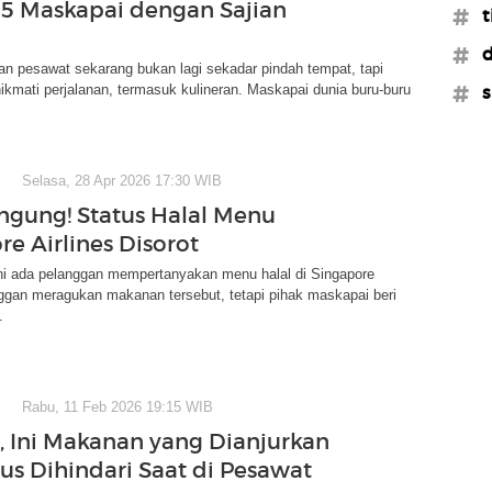
: 5 Maskapai dengan Sajian
#t
#d
n pesawat sekarang bukan lagi sekadar pindah tempat, tapi
ikmati perjalanan, termasuk kulineran. Maskapai dunia buru-buru
#s
Selasa, 28 Apr 2026 17:30 WIB
ingung! Status Halal Menu
re Airlines Disorot
ni ada pelanggan mempertanyakan menu halal di Singapore
aggan meragukan makanan tersebut, tetapi pihak maskapai beri
.
Rabu, 11 Feb 2026 19:15 WIB
r, Ini Makanan yang Dianjurkan
us Dihindari Saat di Pesawat