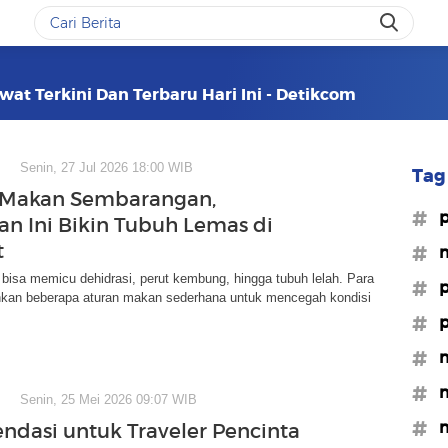
at Terkini Dan Terbaru Hari Ini - Detikcom
Senin, 27 Jul 2026 18:00 WIB
Tag 
 Makan Sembarangan,
#p
an Ini Bikin Tubuh Lemas di
t
#m
bisa memicu dehidrasi, perut kembung, hingga tubuh lelah. Para
#p
nkan beberapa aturan makan sederhana untuk mencegah kondisi
#p
#
#m
Senin, 25 Mei 2026 09:07 WIB
#m
dasi untuk Traveler Pencinta