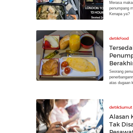
Merasa makan
penumpang me
Kenapa ya?
detikFood
Terseda
Penumpa
Berakhi
Seorang penu
penerbangann
atas dugaan k
detikSumut
Alasan 
Tak Dis
Pesawa