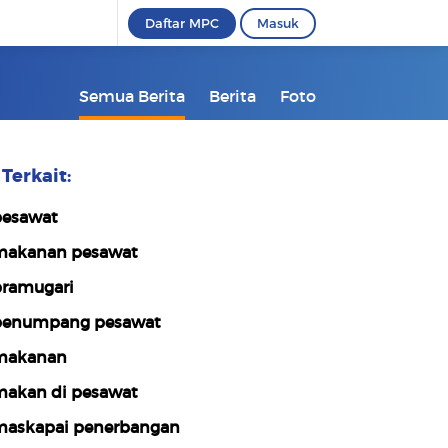
Daftar MPC
Masuk
Semua Berita
Berita
Foto
Terkait:
esawat
akanan pesawat
ramugari
enumpang pesawat
makanan
akan di pesawat
askapai penerbangan