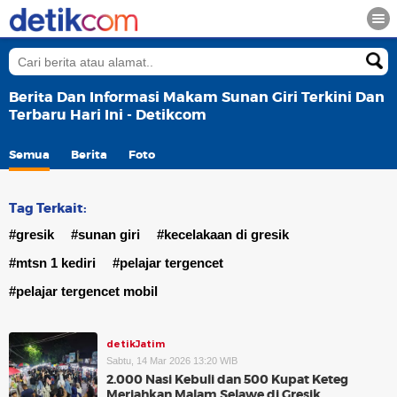
Berita Dan Informasi Makam Sunan Giri Terkini Dan
Terbaru Hari Ini - Detikcom
Semua
Berita
Foto
Tag Terkait:
#gresik
#sunan giri
#kecelakaan di gresik
#mtsn 1 kediri
#pelajar tergencet
#pelajar tergencet mobil
detikJatim
Sabtu, 14 Mar 2026 13:20 WIB
2.000 Nasi Kebuli dan 500 Kupat Keteg
Meriahkan Malam Selawe di Gresik