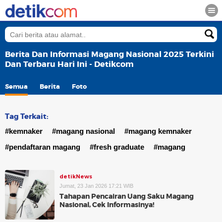
Berita Dan Informasi Magang Nasional 2025 Terkini
Dan Terbaru Hari Ini - Detikcom
Semua
Berita
Foto
Tag Terkait:
#kemnaker
#magang nasional
#magang kemnaker
#pendaftaran magang
#fresh graduate
#magang
detikNews
Jumat, 23 Jan 2026 17:21 WIB
Tahapan Pencairan Uang Saku Magang
Nasional, Cek Informasinya!