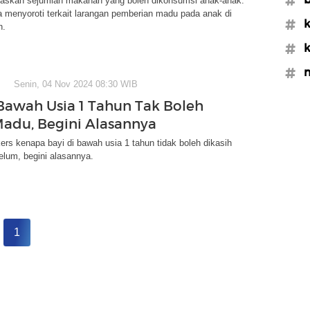
laskan sejumlah makanan yang boleh dikonsumsi anak-anak.
 menyoroti terkait larangan pemberian madu pada anak di
#k
n.
#k
#m
Senin, 04 Nov 2024 08:30 WIB
 Bawah Usia 1 Tahun Tak Boleh
Madu, Begini Alasannya
ers kenapa bayi di bawah usia 1 tahun tidak boleh dikasih
lum, begini alasannya.
1