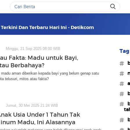
Terkini Dan Terbaru Hari Ini - Detikcom
Minggu, 21 Sep 2025 08:00 WIB
Tag 
tau Fakta: Madu untuk Bayi,
#b
tau Berbahaya?
#
 madu aman diberikan kepada bayi yang belum genap satu
ta telusuri, mitos atau fakta?
#a
#b
#b
Jumat, 30 Mei 2025 21:24 WIB
ta
Anak Usia Under 1 Tahun Tak
#b
inum Madu, Ini Alasannya
#b