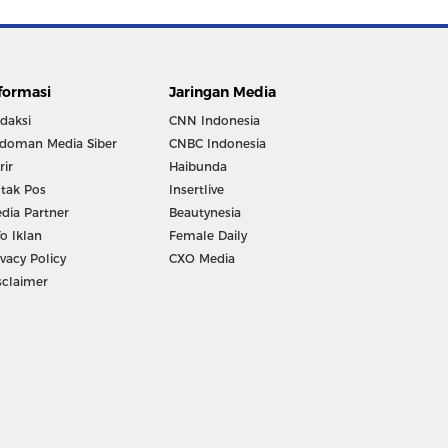
formasi
Jaringan Media
daksi
CNN Indonesia
doman Media Siber
CNBC Indonesia
rir
Haibunda
tak Pos
Insertlive
dia Partner
Beautynesia
fo Iklan
Female Daily
ivacy Policy
CXO Media
sclaimer