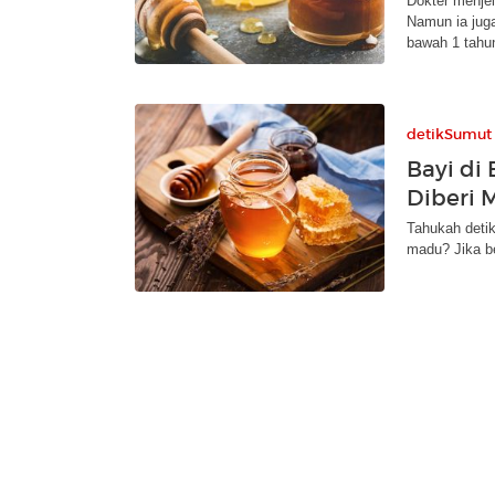
Dokter menje
Namun ia juga
bawah 1 tahu
detikSumut
Bayi di
Diberi 
Tahukah detik
madu? Jika be