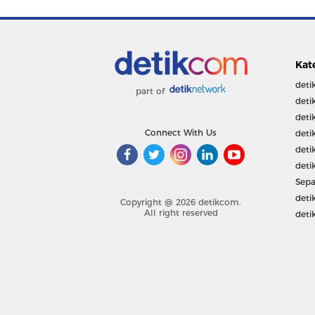
Kat
deti
part of
deti
deti
Connect With Us
deti
deti
deti
Sepa
deti
Copyright @ 2026 detikcom.
All right reserved
deti