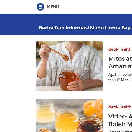
MENU
Berita Dan Informasi Madu Untuk Bayi 
detikHealth
Mitos a
Aman a
Apakah benar
tahun? Mari ki
detikHealth
Video: 
Boleh M