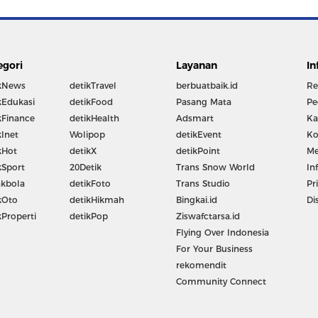
egori
Layanan
In
kNews
detikTravel
berbuatbaik.id
Re
kEdukasi
detikFood
Pasang Mata
Pe
kFinance
detikHealth
Adsmart
Ka
kInet
Wolipop
detikEvent
Ko
kHot
detikX
detikPoint
Me
kSport
20Detik
Trans Snow World
In
kbola
detikFoto
Trans Studio
Pr
kOto
detikHikmah
Bingkai.id
Di
kProperti
detikPop
Ziswafctarsa.id
Flying Over Indonesia
For Your Business
rekomendit
Community Connect