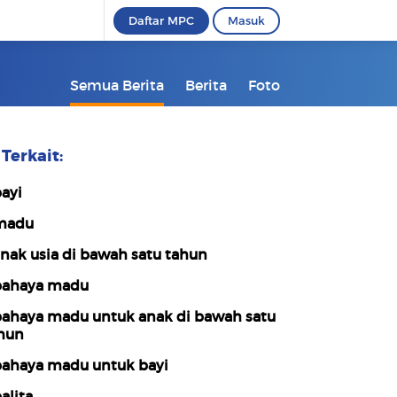
Daftar MPC
Masuk
Semua Berita
Berita
Foto
Terkait:
ayi
madu
nak usia di bawah satu tahun
ahaya madu
ahaya madu untuk anak di bawah satu
hun
ahaya madu untuk bayi
alita