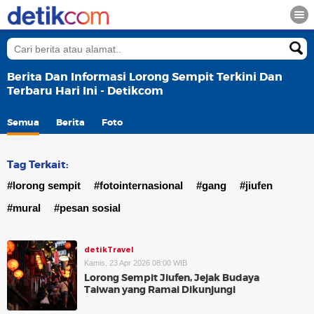
Berita Dan Informasi Lorong Sempit Terkini Dan
Terbaru Hari Ini - Detikcom
Semua
Berita
Foto
Tag Terkait:
#lorong sempit
#fotointernasional
#gang
#jiufen
#mural
#pesan sosial
detikTravel
Kamis, 23 Apr 2026 08:00 WIB
Lorong Sempit Jiufen, Jejak Budaya
Taiwan yang Ramai Dikunjungi