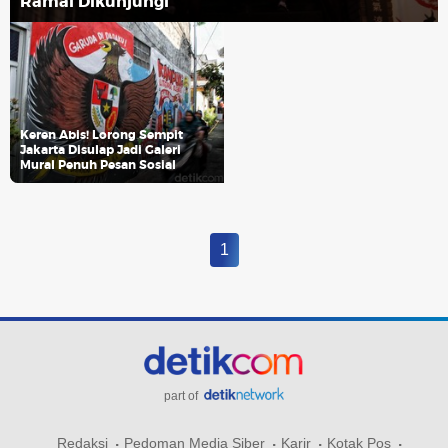
Ramai Dikunjungi
Keren Abis! Lorong Sempit
Jakarta Disulap Jadi Galeri
Mural Penuh Pesan Sosial
1
part of
Redaksi
Pedoman Media Siber
Karir
Kotak Pos