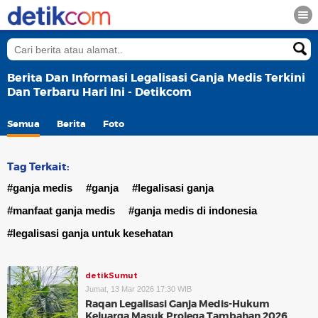
Berita Dan Informasi Legalisasi Ganja Medis Terkini
Dan Terbaru Hari Ini - Detikcom
Semua
Berita
Foto
Tag Terkait:
#ganja medis
#ganja
#legalisasi ganja
#manfaat ganja medis
#ganja medis di indonesia
#legalisasi ganja untuk kesehatan
detikSumut
Jumat, 13 Mar 2026 17:30 WIB
Raqan Legalisasi Ganja Medis-Hukum
Keluarga Masuk Prolega Tambahan 2026