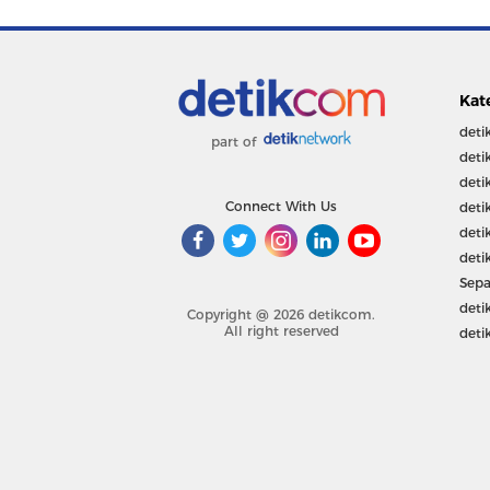
Kat
deti
part of
deti
deti
Connect With Us
deti
deti
deti
Sepa
deti
Copyright @ 2026 detikcom.
All right reserved
deti