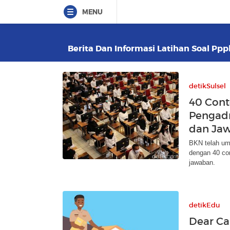
MENU
Berita Dan Informasi Latihan Soal Pppk
detikSulsel
40 Cont
Pengadm
dan Ja
BKN telah um
dengan 40 con
jawaban.
detikEdu
Dear Ca