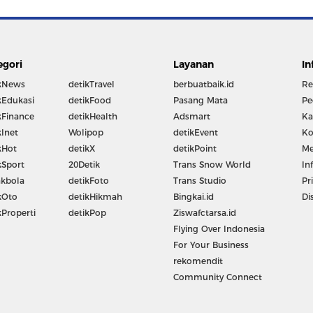
egori
Layanan
In
kNews
detikTravel
berbuatbaik.id
Re
kEdukasi
detikFood
Pasang Mata
Pe
kFinance
detikHealth
Adsmart
Ka
kInet
Wolipop
detikEvent
Ko
kHot
detikX
detikPoint
Me
kSport
20Detik
Trans Snow World
In
kbola
detikFoto
Trans Studio
Pr
kOto
detikHikmah
Bingkai.id
Di
kProperti
detikPop
Ziswafctarsa.id
Flying Over Indonesia
For Your Business
rekomendit
Community Connect