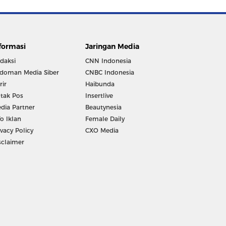
formasi
Jaringan Media
daksi
CNN Indonesia
doman Media Siber
CNBC Indonesia
rir
Haibunda
tak Pos
Insertlive
dia Partner
Beautynesia
fo Iklan
Female Daily
ivacy Policy
CXO Media
sclaimer