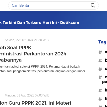
 Terkini Dan Terbaru Hari Ini - Detikcom
Selasa, 22 Okt 2024 21:30 WIB
Tag 
oh Soal PPPK
#a
inistrasi Perkantoran 2024
wabannya
#b
umkan jadwal seleksi PPPK 2024. Pelamar dapat berlatih
#c
toh soal pengadministrasi perkantoran lengkap dengan kunci
#c
pe
#i
Minggu, 01 Agu 2021 07:03 WIB
#k
lon Guru PPPK 2021, Ini Materi
#k