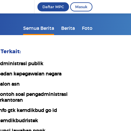
Daftar MPC
Masuk
Semua Berita
Berita
Foto
Terkait:
dministrasi publik
adan kepegawaian negara
alon asn
ontoh soal pengadministrasi
rkantoran
nfo gtk kemdikbud go id
emdikbudristek
unci jawaban pppk