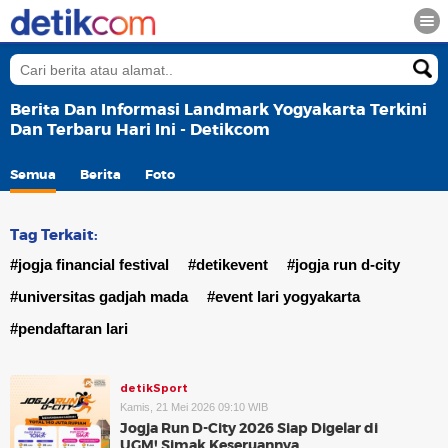
Berita Dan Informasi Landmark Yogyakarta Terkini
Dan Terbaru Hari Ini - Detikcom
Semua
Berita
Foto
Tag Terkait:
#jogja financial festival
#detikevent
#jogja run d-city
#universitas gadjah mada
#event lari yogyakarta
#pendaftaran lari
detikSport
Kamis, 21 Mei 2026 09:10 WIB
Jogja Run D-City 2026 Siap Digelar di
UGM! Simak Keseruannya