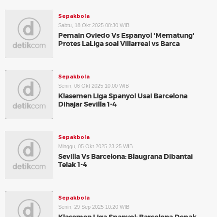
Sepakbola
Sabtu, 18 Okt 2025 08:30 WIB
Pemain Oviedo Vs Espanyol 'Mematung'
Protes LaLiga soal Villarreal vs Barca
Sepakbola
Senin, 06 Okt 2025 10:00 WIB
Klasemen Liga Spanyol Usai Barcelona
Dihajar Sevilla 1-4
Sepakbola
Minggu, 05 Okt 2025 23:25 WIB
Sevilla Vs Barcelona: Blaugrana Dibantai
Telak 1-4
Sepakbola
Senin, 29 Sep 2025 10:20 WIB