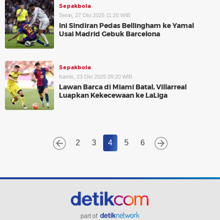
Sepakbola
Senin, 27 Okt 2025 11:20 WIB
Ini Sindiran Pedas Bellingham ke Yamal
Usai Madrid Gebuk Barcelona
Sepakbola
Kamis, 23 Okt 2025 09:20 WIB
Lawan Barca di Miami Batal, Villarreal
Luapkan Kekecewaan ke LaLiga
2
3
4
5
6
part of