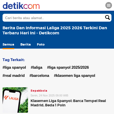
Berita Dan Informasi Laliga 2025 2026 Terkini Dan
Terbaru Hari Ini - Detikcom
Semua
Berita
Foto
Tag Terkait:
#liga spanyol
#laliga
#liga spanyol 2025/2026
#real madrid
#barcelona
#klasemen liga spanyol
Sepakbola
Senin, 24 Nov 2025 09:00 WIB
Klasemen Liga Spanyol: Barca Tempel Real
Madrid, Beda 1 Poin