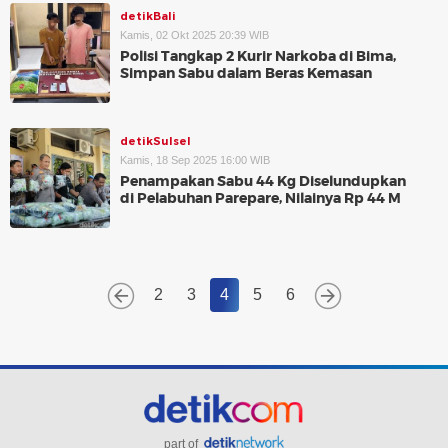
detikBali
Kamis, 02 Okt 2025 20:39 WIB
Polisi Tangkap 2 Kurir Narkoba di Bima,
Simpan Sabu dalam Beras Kemasan
detikSulsel
Kamis, 18 Sep 2025 16:00 WIB
Penampakan Sabu 44 Kg Diselundupkan
di Pelabuhan Parepare, Nilainya Rp 44 M
2
3
4
5
6
part of