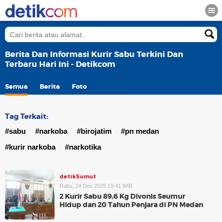
Berita Dan Informasi Kurir Sabu Terkini Dan
Terbaru Hari Ini - Detikcom
Semua
Berita
Foto
Tag Terkait:
#sabu
#narkoba
#birojatim
#pn medan
#kurir narkoba
#narkotika
detikSumut
Rabu, 24 Des 2025 19:41 WIB
2 Kurir Sabu 89,6 Kg Divonis Seumur
Hidup dan 20 Tahun Penjara di PN Medan