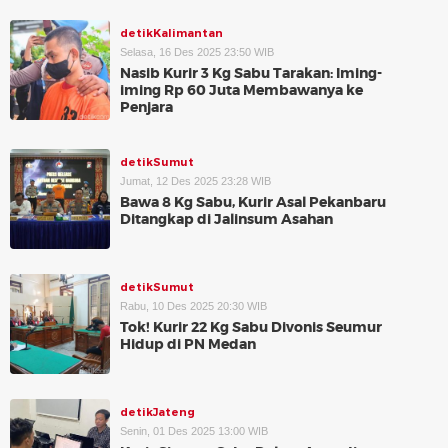
detikKalimantan
Selasa, 16 Des 2025 23:50 WIB
Nasib Kurir 3 Kg Sabu Tarakan: Iming-
iming Rp 60 Juta Membawanya ke
Penjara
detikSumut
Jumat, 12 Des 2025 23:28 WIB
Bawa 8 Kg Sabu, Kurir Asal Pekanbaru
Ditangkap di Jalinsum Asahan
detikSumut
Rabu, 10 Des 2025 20:30 WIB
Tok! Kurir 22 Kg Sabu Divonis Seumur
Hidup di PN Medan
detikJateng
Senin, 01 Des 2025 13:00 WIB