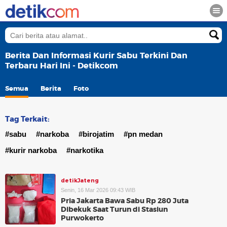
Berita Dan Informasi Kurir Sabu Terkini Dan
Terbaru Hari Ini - Detikcom
Semua
Berita
Foto
Tag Terkait:
#sabu
#narkoba
#birojatim
#pn medan
#kurir narkoba
#narkotika
detikJateng
Senin, 16 Mar 2026 09:43 WIB
Pria Jakarta Bawa Sabu Rp 280 Juta
Dibekuk Saat Turun di Stasiun
Purwokerto