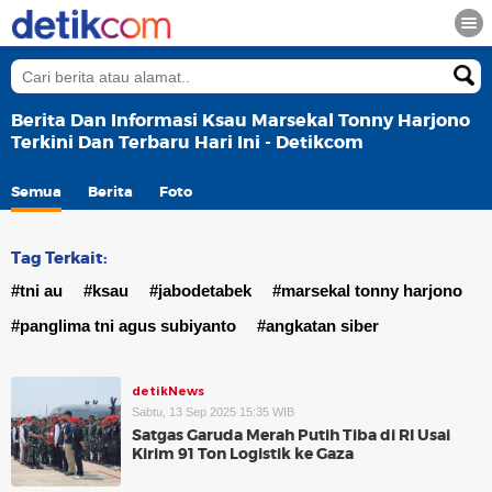
Berita Dan Informasi Ksau Marsekal Tonny Harjono
Terkini Dan Terbaru Hari Ini - Detikcom
Semua
Berita
Foto
Tag Terkait:
#tni au
#ksau
#jabodetabek
#marsekal tonny harjono
#panglima tni agus subiyanto
#angkatan siber
detikNews
Sabtu, 13 Sep 2025 15:35 WIB
Satgas Garuda Merah Putih Tiba di RI Usai
Kirim 91 Ton Logistik ke Gaza