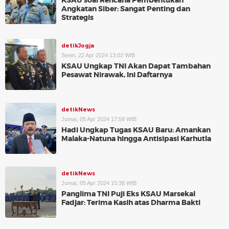
KSAU soal Rencana Pembentukan
Angkatan Siber: Sangat Penting dan
Strategis
detikJogja
Senin, 22 Apr 2024 13:02 WIB
KSAU Ungkap TNI Akan Dapat Tambahan
Pesawat Nirawak, Ini Daftarnya
detikNews
Jumat, 05 Apr 2024 17:58 WIB
Hadi Ungkap Tugas KSAU Baru: Amankan
Malaka-Natuna hingga Antisipasi Karhutla
detikNews
Jumat, 05 Apr 2024 15:38 WIB
Panglima TNI Puji Eks KSAU Marsekal
Fadjar: Terima Kasih atas Dharma Bakti