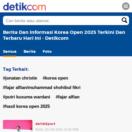
Berita Dan Informasi Korea Open 2025 Terkini Dan
Terbaru Hari Ini - Detikcom
Semua
Berita
Foto
Tag Terkait:
#jonatan christie
#korea open
#fajar alfian/muhammad shohibul fikri
#putri kusuma wardani
#fajar alfian
#hasil korea open 2025
detikSport
Senin, 20 Okt 2025 13:30 WIB