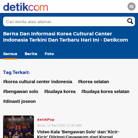
Berita Dan Informasi Korea Cultural Center
Indonesia Terkini Dan Terbaru Hari Ini - Detikcom
Semua
Berita
Foto
Tag Terkait:
#korea cultural center indonesia
#korea selatan
#bengawan solo
#budaya korea
#budaya korea selatan
#dinasti joseon
detikPop
Senin, 12 Mei 2025 12:35 WIB
Video Kala 'Bengawan Solo' dan 'Kicir-
Kicir' Diiringi Gayageum dari Korsel