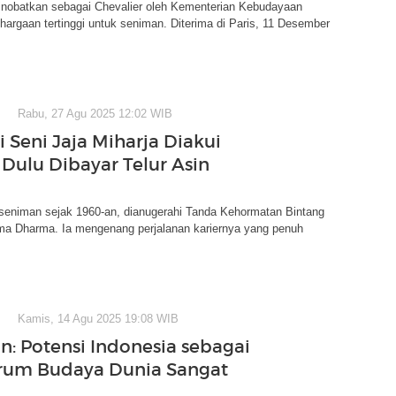
inobatkan sebagai Chevalier oleh Kementerian Kebudayaan
hargaan tertinggi untuk seniman. Diterima di Paris, 11 Desember
Rabu, 27 Agu 2025 12:02 WIB
 Seni Jaja Miharja Diakui
 Dulu Dibayar Telur Asin
 seniman sejak 1960-an, dianugerahi Tanda Kehormatan Bintang
a Dharma. Ia mengenang perjalanan kariernya yang penuh
Kamis, 14 Agu 2025 19:08 WIB
on: Potensi Indonesia sebagai
rum Budaya Dunia Sangat