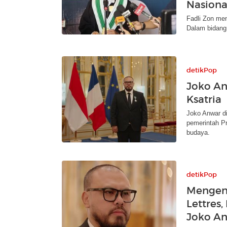
Nasiona
Fadli Zon men
Dalam bidang 
detikPop
Joko An
Ksatria
Joko Anwar di
pemerintah Pr
budaya.
detikPop
Mengena
Lettres
Joko A