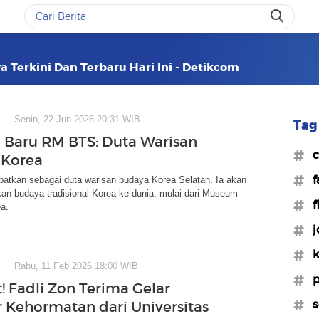
a Terkini Dan Terbaru Hari Ini - Detikcom
Senin, 22 Jun 2026 20:31 WIB
Tag 
 Baru RM BTS: Duta Warisan
#c
 Korea
#f
atkan sebagai duta warisan budaya Korea Selatan. Ia akan
n budaya tradisional Korea ke dunia, mulai dari Museum
#f
a.
#j
#k
Rabu, 11 Feb 2026 18:00 WIB
#p
! Fadli Zon Terima Gelar
#s
r Kehormatan dari Universitas