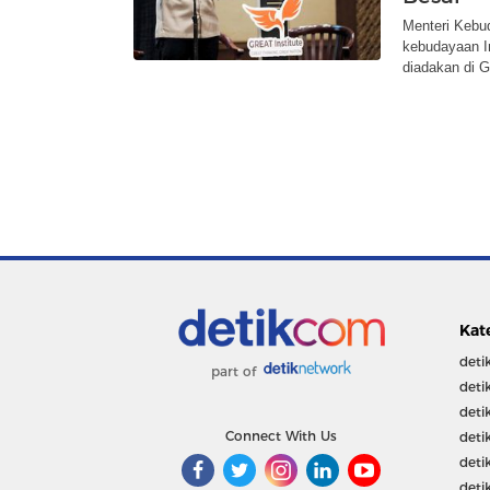
Menteri Kebu
kebudayaan In
diadakan di 
Kat
deti
part of
deti
deti
Connect With Us
deti
deti
deti