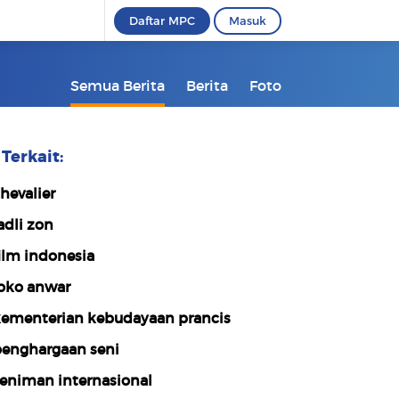
Daftar MPC
Masuk
Semua Berita
Berita
Foto
Terkait:
hevalier
adli zon
ilm indonesia
oko anwar
ementerian kebudayaan prancis
enghargaan seni
eniman internasional