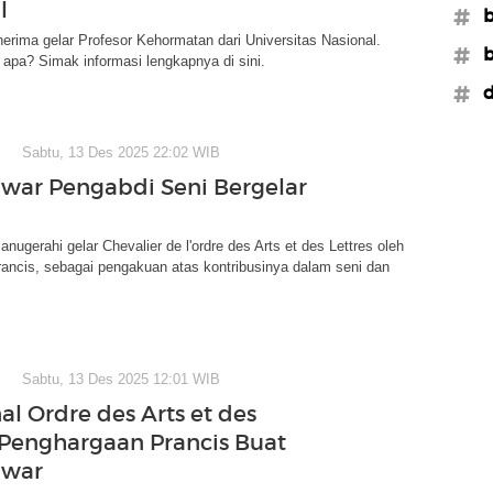
l
#b
erima gelar Profesor Kehormatan dari Universitas Nasional.
#b
apa? Simak informasi lengkapnya di sini.
#d
Sabtu, 13 Des 2025 22:02 WIB
war Pengabdi Seni Bergelar
anugerahi gelar Chevalier de l'ordre des Arts et des Lettres oleh
ancis, sebagai pengakuan atas kontribusinya dalam seni dan
Sabtu, 13 Des 2025 12:01 WIB
l Ordre des Arts et des
, Penghargaan Prancis Buat
nwar