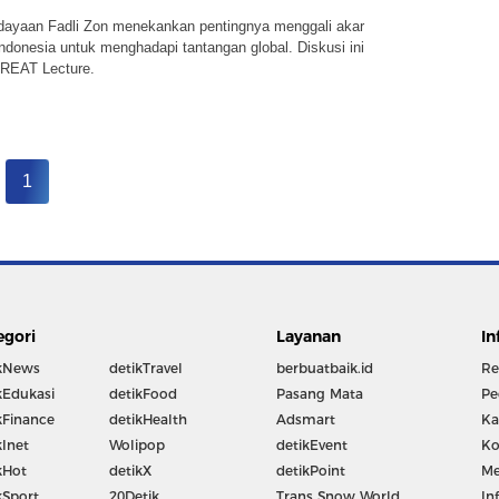
dayaan Fadli Zon menekankan pentingnya menggali akar
donesia untuk menghadapi tantangan global. Diskusi ini
GREAT Lecture.
1
egori
Layanan
In
kNews
detikTravel
berbuatbaik.id
Re
kEdukasi
detikFood
Pasang Mata
Pe
kFinance
detikHealth
Adsmart
Ka
kInet
Wolipop
detikEvent
Ko
kHot
detikX
detikPoint
Me
kSport
20Detik
Trans Snow World
In