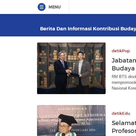
MENU
Berita Dan Informasi Kontribusi Buday
detikPop
Jabatan
Budaya
RM BTS dinob
mempromosika
Nasional Kore
detikEdu
Selamat
Profeso