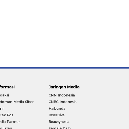
formasi
Jaringan Media
daksi
CNN Indonesia
doman Media Siber
CNBC Indonesia
rir
Haibunda
tak Pos
Insertlive
dia Partner
Beautynesia
fo Iklan
Female Daily