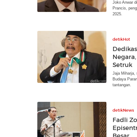
Joko Anwar d
Prancis, peng
2025.
detikHot
Dedikasi
Negara,
Setruk
Jaja Miharja,
Budaya Param
tantangan.
detikNews
Fadli Z
Episent
Besar