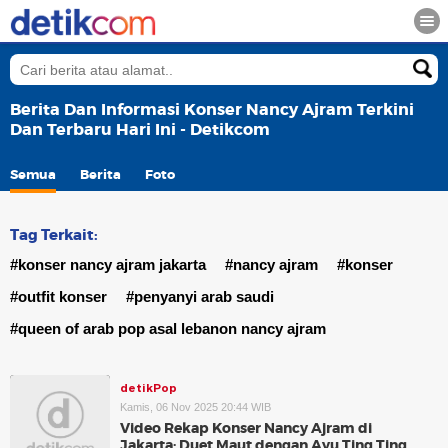
Berita Dan Informasi Konser Nancy Ajram Terkini
Dan Terbaru Hari Ini - Detikcom
Semua
Berita
Foto
Tag Terkait:
#konser nancy ajram jakarta
#nancy ajram
#konser
#outfit konser
#penyanyi arab saudi
#queen of arab pop asal lebanon nancy ajram
detikPop
Kamis, 06 Nov 2025 20:44 WIB
Video Rekap Konser Nancy Ajram di
Jakarta: Duet Maut dengan Ayu Ting Ting