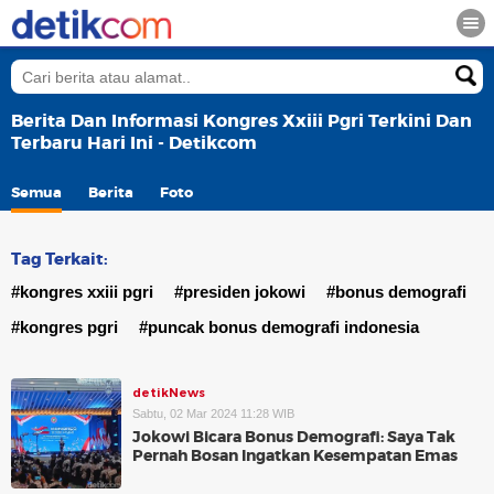
Berita Dan Informasi Kongres Xxiii Pgri Terkini Dan
Terbaru Hari Ini - Detikcom
Semua
Berita
Foto
Tag Terkait:
#kongres xxiii pgri
#presiden jokowi
#bonus demografi
#kongres pgri
#puncak bonus demografi indonesia
detikNews
Sabtu, 02 Mar 2024 11:28 WIB
Jokowi Bicara Bonus Demografi: Saya Tak
Pernah Bosan Ingatkan Kesempatan Emas