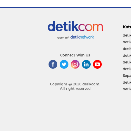
Kat
deti
part of
deti
deti
Connect With Us
deti
deti
deti
Sepa
deti
Copyright @ 2026 detikcom.
All right reserved
deti