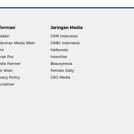
formasi
Jaringan Media
daksi
CNN Indonesia
doman Media Siber
CNBC Indonesia
rir
Haibunda
tak Pos
Insertlive
dia Partner
Beautynesia
fo Iklan
Female Daily
ivacy Policy
CXO Media
sclaimer