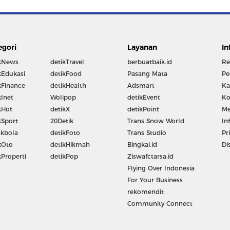
egori
Layanan
In
kNews
detikTravel
berbuatbaik.id
Re
kEdukasi
detikFood
Pasang Mata
Pe
kFinance
detikHealth
Adsmart
Ka
kInet
Wolipop
detikEvent
Ko
kHot
detikX
detikPoint
Me
kSport
20Detik
Trans Snow World
In
kbola
detikFoto
Trans Studio
Pr
kOto
detikHikmah
Bingkai.id
Di
kProperti
detikPop
Ziswafctarsa.id
Flying Over Indonesia
For Your Business
rekomendit
Community Connect