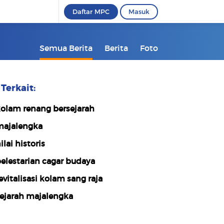
Daftar MPC
Masuk
Semua Berita
Berita
Foto
Terkait:
olam renang bersejarah
ajalengka
ilai historis
elestarian cagar budaya
evitalisasi kolam sang raja
ejarah majalengka