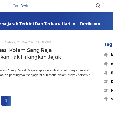
sejarah Terkini Dan Terbaru Hari Ini - Detikcom
Selasa, 27 Mei 2025 11:30 WIB
Tag 
isasi Kolam Sang Raja
#k
kan Tak Hilangkan Jejak
#m
Kolam Sang Raja di Majalengka disambut positif pegiat sejarah.
#n
tkan pentingnya menjaga nilai historis dalam proyek tersebut.
#p
#r
#s
1