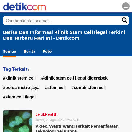
Berita Dan Informasi Klinik Stem Cell Ilegal Terkini
Dan Terbaru Hari Ini - Detikcom
Semua
Berita
Foto
Tag Terkait:
#klinik stem cell
#klinik stem cell ilegal digerebek
#polda metro jaya
#stem cell
#suntik stem cell
#stem cell ilegal
detikHealth
Jumat, 29 Agu 2025 07:54 WIB
Video: Wanti-wanti Terkait Pemanfaatan
Teknologi Sel Punca