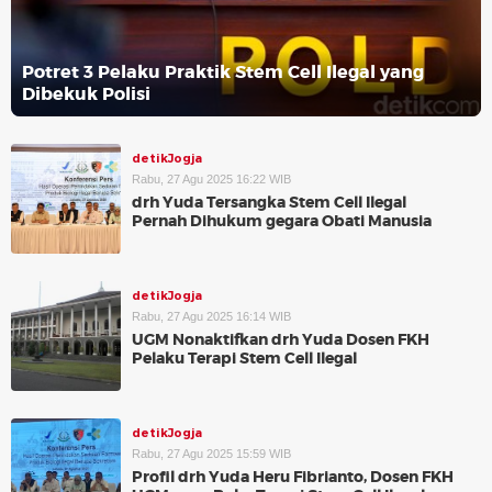
Potret 3 Pelaku Praktik Stem Cell Ilegal yang
Dibekuk Polisi
detikJogja
Rabu, 27 Agu 2025 16:22 WIB
drh Yuda Tersangka Stem Cell Ilegal
Pernah Dihukum gegara Obati Manusia
detikJogja
Rabu, 27 Agu 2025 16:14 WIB
UGM Nonaktifkan drh Yuda Dosen FKH
Pelaku Terapi Stem Cell Ilegal
detikJogja
Rabu, 27 Agu 2025 15:59 WIB
Profil drh Yuda Heru Fibrianto, Dosen FKH