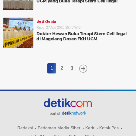
UGM yang Buka Terapi Stem Cell Ilegal
detikJogja
Rabu, 27 Agu 2025 15:48 WIB
Dokter Hewan Buka Terapi Stem Cell Ilegal
di Magelang Dosen FKH UGM
1
2
3
part of
Redaksi
Pedoman Media Siber
Karir
Kotak Pos