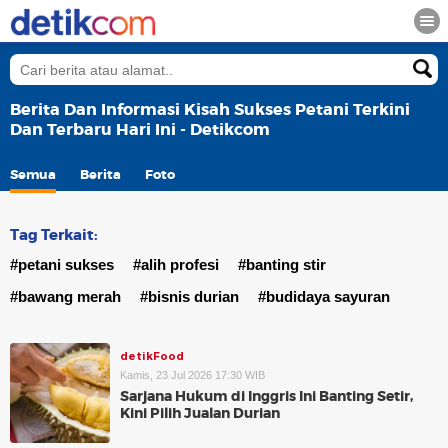
Berita Dan Informasi Kisah Sukses Petani Terkini
Dan Terbaru Hari Ini - Detikcom
Semua
Berita
Foto
Tag Terkait:
#petani sukses
#alih profesi
#banting stir
#bawang merah
#bisnis durian
#budidaya sayuran
detikFood
Kamis, 23 Jul 2026 17:30 WIB
Sarjana Hukum di Inggris Ini Banting Setir,
Kini Pilih Jualan Durian