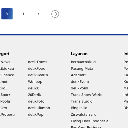
5
6
7
egori
Layanan
In
kNews
detikTravel
berbuatbaik.id
Re
kEdukasi
detikFood
Pasang Mata
Pe
kFinance
detikHealth
Adsmart
Ka
kInet
Wolipop
detikEvent
Ko
kHot
detikX
detikPoint
Me
kSport
20Detik
Trans Snow World
In
kbola
detikFoto
Trans Studio
Pr
kOto
detikHikmah
Bingkai.id
Di
kProperti
detikPop
Ziswafctarsa.id
Flying Over Indonesia
For Your Business