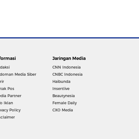
formasi
Jaringan Media
daksi
CNN Indonesia
doman Media Siber
CNBC Indonesia
rir
Haibunda
tak Pos
Insertlive
dia Partner
Beautynesia
fo Iklan
Female Daily
ivacy Policy
CXO Media
sclaimer