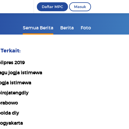
Daftar MPC
Masuk
Semua Berita
Berita
Foto
Terkait:
ilpres 2019
agu jogja istimewa
ogja istimewa
irojatengdiy
rabowo
olda diy
ogyakarta