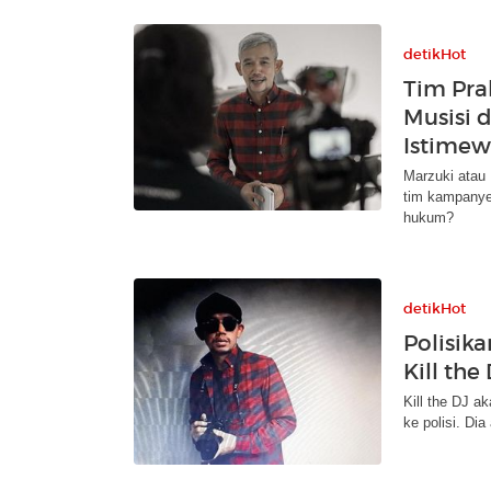
detikHot
Tim Pra
Musisi 
Istimew
Marzuki atau 
tim kampanye
hukum?
detikHot
Polisik
Kill the
Kill the DJ a
ke polisi. Di