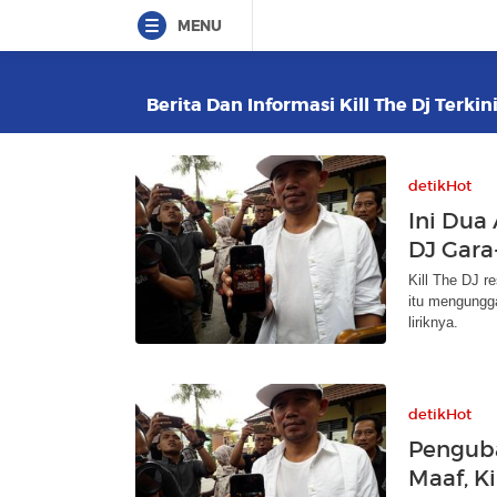
MENU
Berita Dan Informasi Kill The Dj Terkin
detikHot
Ini Dua 
DJ Gara
Kill The DJ r
itu mengungga
liriknya.
detikHot
Penguba
Maaf, Ki