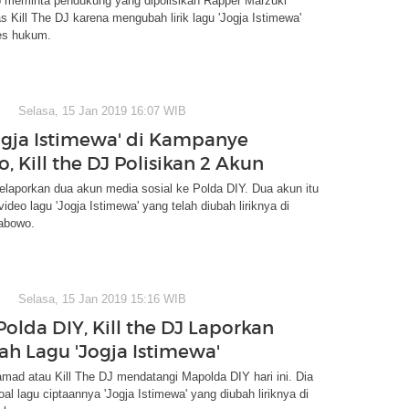
 meminta pendukung yang dipolisikan Rapper Marzuki
 Kill The DJ karena mengubah lirik lagu 'Jogja Istimewa'
es hukum.
Selasa, 15 Jan 2019 16:07 WIB
ogja Istimewa' di Kampanye
 Kill the DJ Polisikan 2 Akun
elaporkan dua akun media sosial ke Polda DIY. Dua akun itu
deo lagu 'Jogja Istimewa' yang telah diubah liriknya di
abowo.
Selasa, 15 Jan 2019 15:16 WIB
Polda DIY, Kill the DJ Laporkan
h Lagu 'Jogja Istimewa'
ad atau Kill The DJ mendatangi Mapolda DIY hari ini. Dia
al lagu ciptaannya 'Jogja Istimewa' yang diubah liriknya di