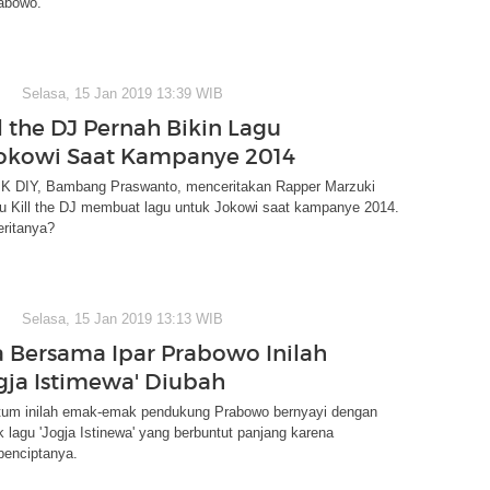
abowo.
Selasa, 15 Jan 2019 13:39 WIB
l the DJ Pernah Bikin Lagu
okowi Saat Kampanye 2014
K DIY, Bambang Praswanto, menceritakan Rapper Marzuki
 Kill the DJ membuat lagu untuk Jokowi saat kampanye 2014.
eritanya?
Selasa, 15 Jan 2019 13:13 WIB
a Bersama Ipar Prabowo Inilah
ogja Istimewa' Diubah
m inilah emak-emak pendukung Prabowo bernyayi dengan
k lagu 'Jogja Istinewa' yang berbuntut panjang karena
penciptanya.