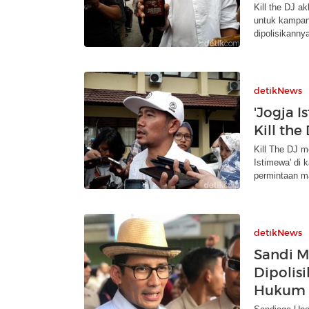
Kill the DJ a
untuk kampan
dipolisikanny
detikNews
'Jogja 
Kill th
Kill The DJ m
Istimewa' di 
permintaan m
detikNews
Sandi M
Dipolisi
Hukum