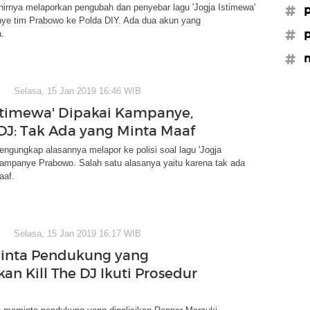
khirnya melaporkan pengubah dan penyebar lagu 'Jogja Istimewa'
#p
ye tim Prabowo ke Polda DIY. Ada dua akun yang
#p
a.
#m
Selasa, 15 Jan 2019 16:46 WIB
Istimewa' Dipakai Kampanye,
e DJ: Tak Ada yang Minta Maaf
engungkap alasannya melapor ke polisi soal lagu 'Jogja
kampanye Prabowo. Salah satu alasanya yaitu karena tak ada
aaf.
Selasa, 15 Jan 2019 16:17 WIB
inta Pendukung yang
kan Kill The DJ Ikuti Prosedur