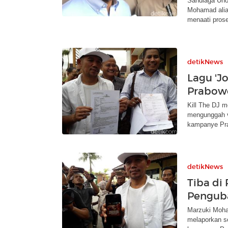
Sandiaga Uno
Mohamad alias
menaati pros
detikNews
Lagu 'J
Prabowo,
Kill The DJ m
mengunggah vi
kampanye Pr
detikNews
Tiba di 
Penguba
Marzuki Moham
melaporkan so