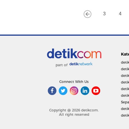
3
4
Kat
deti
part of
deti
deti
Connect With Us
deti
deti
deti
Sepa
deti
Copyright @ 2026 detikcom.
All right reserved
deti