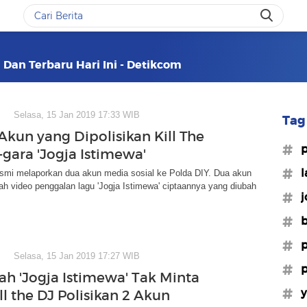
i Dan Terbaru Hari Ini - Detikcom
Selasa, 15 Jan 2019 17:33 WIB
Tag 
Akun yang Dipolisikan Kill The
#p
-gara 'Jogja Istimewa'
#l
esmi melaporkan dua akun media sosial ke Polda DIY. Dua akun
h video penggalan lagu 'Jogja Istimewa' ciptaannya yang diubah
#j
#b
#p
Selasa, 15 Jan 2019 17:27 WIB
#p
h 'Jogja Istimewa' Tak Minta
#y
ll the DJ Polisikan 2 Akun