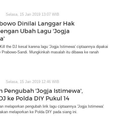
Selasa, 15 Jan 2019 13:07 WIB
bowo Dinilai Langgar Hak
dengan Ubah Lagu 'Jogja
a'
Kill the DJ kesal karena lagu 'Jogja Istimewa' ciptaannya dipakai
 Prabowo-Sandi. Mungkinkah masalah itu dibawa ke ranah
Selasa, 15 Jan 2019 12:46 WIB
an Pengubah 'Jogja Istimewa',
 DJ ke Polda DIY Pukul 14
kan melaporkan pengubah lirik lagu ciptaannya 'Jogja Istimewa'
a akan melaporkan ke Polda DIY pada siang ini.