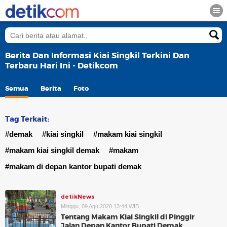
Berita Dan Informasi Kiai Singkil Terkini Dan
Terbaru Hari Ini - Detikcom
Semua
Berita
Foto
Tag Terkait:
#demak
#kiai singkil
#makam kiai singkil
#makam kiai singkil demak
#makam
#makam di depan kantor bupati demak
detikNews
Minggu, 09 Agu 2020 13:44 WIB
Tentang Makam Kiai Singkil di Pinggir
Jalan Depan Kantor Bupati Demak