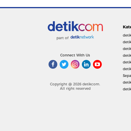
Kat
deti
part of
deti
deti
Connect With Us
deti
deti
deti
Sepa
deti
Copyright @ 2026 detikcom.
All right reserved
deti