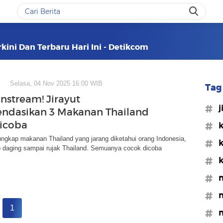
ini Dan Terbaru Hari Ini - Detikcom
Selasa, 04 Nov 2025 16:00 WIB
Tag 
nstream! Jirayut
#j
ndasikan 3 Makanan Thailand
icoba
#k
ngkap makanan Thailand yang jarang diketahui orang Indonesia,
#k
p daging sampai rujak Thailand. Semuanya cocok dicoba
#k
#m
#m
1
#m