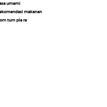
asa umami
ekomendasi makanan
om tum pla ra