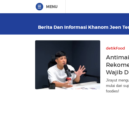
MENU
Berita Dan Informasi Khanom Jeen Terk
detikFood
Antimai
Rekome
Wajib D
Jirayut mengu
mulai dari su
foodies!