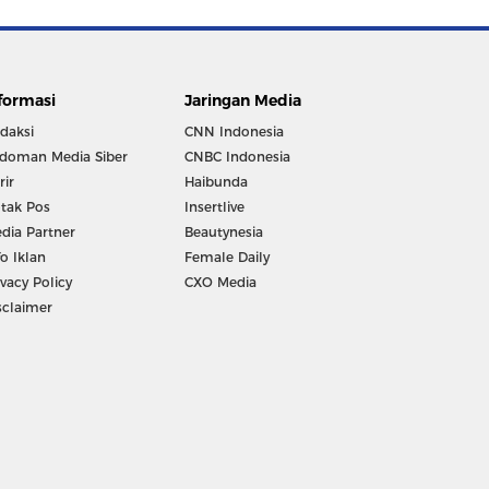
formasi
Jaringan Media
daksi
CNN Indonesia
doman Media Siber
CNBC Indonesia
rir
Haibunda
tak Pos
Insertlive
dia Partner
Beautynesia
fo Iklan
Female Daily
ivacy Policy
CXO Media
sclaimer