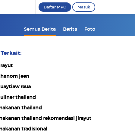
Daftar MPC
Masuk
Semua Berita
Berita
Foto
Terkait:
irayut
hanom jeen
uaytiaw reua
uliner thailand
akanan thailand
akanan thailand rekomendasi jirayut
akanan tradisional