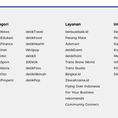
egori
Layanan
In
kNews
detikTravel
berbuatbaik.id
Re
kEdukasi
detikFood
Pasang Mata
Pe
kFinance
detikHealth
Adsmart
Ka
kInet
Wolipop
detikEvent
Ko
kHot
detikX
detikPoint
Me
kSport
20Detik
Trans Snow World
In
kbola
detikFoto
Trans Studio
Pr
kOto
detikHikmah
Bingkai.id
Di
kProperti
detikPop
Ziswafctarsa.id
Flying Over Indonesia
For Your Business
rekomendit
Community Connect