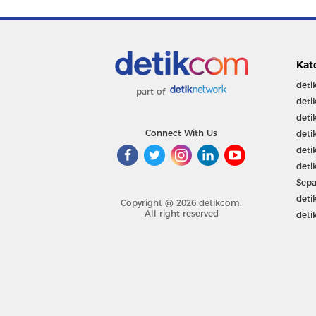
Kat
deti
part of
deti
deti
Connect With Us
deti
deti
deti
Sepa
deti
Copyright @ 2026 detikcom.
All right reserved
deti