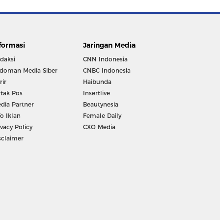
formasi
Jaringan Media
daksi
CNN Indonesia
doman Media Siber
CNBC Indonesia
rir
Haibunda
tak Pos
Insertlive
dia Partner
Beautynesia
fo Iklan
Female Daily
ivacy Policy
CXO Media
sclaimer