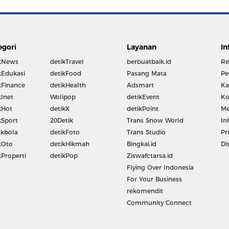
egori
Layanan
In
kNews
detikTravel
berbuatbaik.id
Re
kEdukasi
detikFood
Pasang Mata
Pe
kFinance
detikHealth
Adsmart
Ka
kInet
Wolipop
detikEvent
Ko
kHot
detikX
detikPoint
Me
kSport
20Detik
Trans Snow World
In
kbola
detikFoto
Trans Studio
Pr
kOto
detikHikmah
Bingkai.id
Di
kProperti
detikPop
Ziswafctarsa.id
Flying Over Indonesia
For Your Business
rekomendit
Community Connect