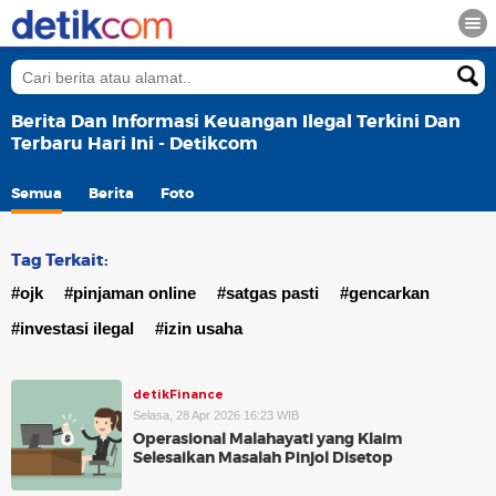
Berita Dan Informasi Keuangan Ilegal Terkini Dan
Terbaru Hari Ini - Detikcom
Semua
Berita
Foto
Tag Terkait:
#ojk
#pinjaman online
#satgas pasti
#gencarkan
#investasi ilegal
#izin usaha
detikFinance
Selasa, 28 Apr 2026 16:23 WIB
Operasional Malahayati yang Klaim
Selesaikan Masalah Pinjol Disetop