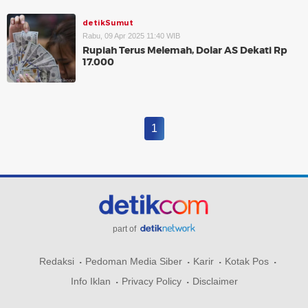
detikSumut
Rabu, 09 Apr 2025 11:40 WIB
Rupiah Terus Melemah, Dolar AS Dekati Rp
17.000
1
part of
Redaksi
Pedoman Media Siber
Karir
Kotak Pos
Info Iklan
Privacy Policy
Disclaimer