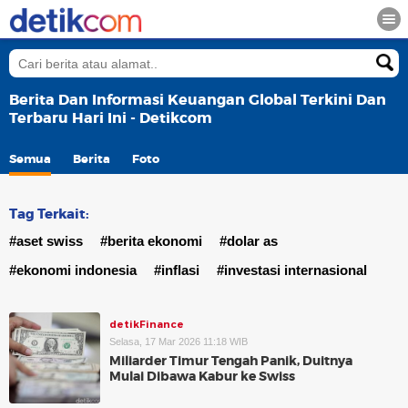
Berita Dan Informasi Keuangan Global Terkini Dan
Terbaru Hari Ini - Detikcom
Semua
Berita
Foto
Tag Terkait:
#aset swiss
#berita ekonomi
#dolar as
#ekonomi indonesia
#inflasi
#investasi internasional
detikFinance
Selasa, 17 Mar 2026 11:18 WIB
Miliarder Timur Tengah Panik, Duitnya
Mulai Dibawa Kabur ke Swiss