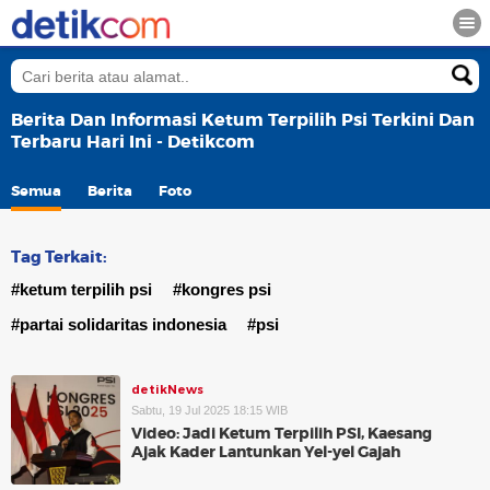
Berita Dan Informasi Ketum Terpilih Psi Terkini Dan
Terbaru Hari Ini - Detikcom
Semua
Berita
Foto
Tag Terkait:
#ketum terpilih psi
#kongres psi
#partai solidaritas indonesia
#psi
detikNews
Sabtu, 19 Jul 2025 18:15 WIB
Video: Jadi Ketum Terpilih PSI, Kaesang
Ajak Kader Lantunkan Yel-yel Gajah