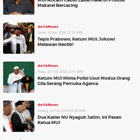
MUI Ancam Cabut Label Halal di Produk
Makarel Bercacing
detikNews
Senin, 02 Apr 2018 12:29 WIB
Tepis Prabowo, Ketum MUI: Jokowi
Melawan Neolib!
detikNews
Rabu, 28 Feb 2018 12:47 WIB
Ketum MUI Minta Polisi Usut Modus Orang
Gila Serang Pemuka Agama
detikNews
Selasa, 13 Feb 2018 04:38 WIB
Dua Kader NU Nyagub Jatim, Ini Pesan
Ketua MUI