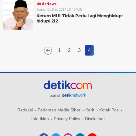
detikNews
Jumat, 01 Des 2017 18:49 WIB
Ketum MUI: Tidak Perlu Lagi Menghidup-
hidupi 212
1
2
3
4
part of
Redaksi
Pedoman Media Siber
Karir
Kotak Pos
Info Iklan
Privacy Policy
Disclaimer