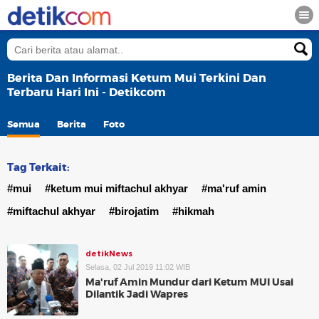
Berita Dan Informasi Ketum Mui Terkini Dan
Terbaru Hari Ini - Detikcom
Semua
Berita
Foto
Tag Terkait:
#mui
#ketum mui miftachul akhyar
#ma'ruf amin
#miftachul akhyar
#birojatim
#hikmah
detikNews
Selasa, 02 Jul 2019 11:02 WIB
Ma'ruf Amin Mundur dari Ketum MUI Usai
Dilantik Jadi Wapres