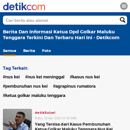
Berita Dan Informasi Ketua Dpd Golkar Maluku
Tenggara Terkini Dan Terbaru Hari Ini - Detikcom
Semua
Berita
Foto
Tag Terkait:
#nus kei
#nus kei meninggal
#kasus nus kei
#pembunuhan nus kei
#agrapinus rumatora
#ketua golkar maluku tenggara
detikSulsel
Rabu, 22 Apr 2026 07:30 WIB
Yang Tersisa dari Kasus Pembunuhan
Ketua Golkar Maluku Tenggara Nus Kei